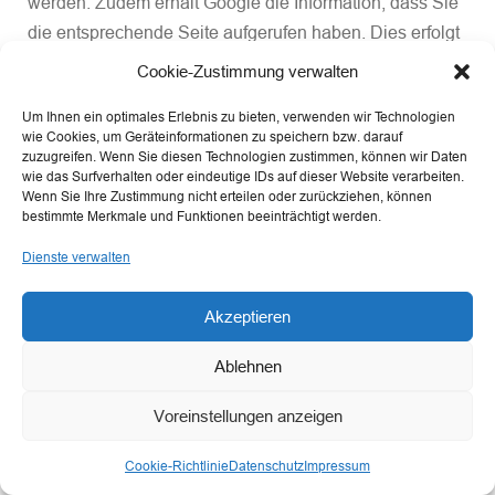
werden. Zudem erhält Google die Information, dass Sie
die entsprechende Seite aufgerufen haben. Dies erfolgt
auch ohne Nutzerkonto bei Google. Sollten Sie in Ihren
Cookie-Zustimmung verwalten
Google-Account eingeloggt sein, kann Google die
Um Ihnen ein optimales Erlebnis zu bieten, verwenden wir Technologien
obigen Daten Ihrem Account zuordnen. Wenn Sie dies
wie Cookies, um Geräteinformationen zu speichern bzw. darauf
nicht wünschen, müssen Sie sich bei Ihrem Google-
zuzugreifen. Wenn Sie diesen Technologien zustimmen, können wir Daten
wie das Surfverhalten oder eindeutige IDs auf dieser Website verarbeiten.
Account ausloggen. Google erstellt aus solchen Daten
Wenn Sie Ihre Zustimmung nicht erteilen oder zurückziehen, können
Nutzerprofile und nutzt diese Daten zum Zwecke der
bestimmte Merkmale und Funktionen beeinträchtigt werden.
Werbung, Marktforschung oder Optimierung seiner
Dienste verwalten
Websites.
Akzeptieren
Zweck der Verarbeitung:
Bereitstellung einer
nutzerfreundlichen, wirtschaftlichen und optimierten
Ablehnen
Webseite.
Voreinstellungen anzeigen
Rechtsgrundlagen:
Haben Sie für Verarbeitung Ihrer
Cookie-Richtlinie
Datenschutz
Impressum
personenbezogenen Daten mittels „Google Maps“ vom